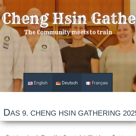
 Cheng Hsin Gathe
The Community meets to train
English
Deutsch
Français
D
AS 9. CHENG HSIN GATHERING 202