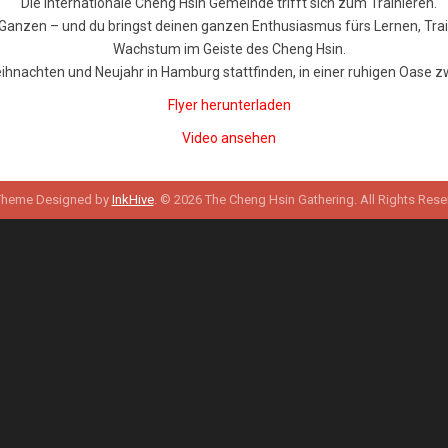
Die internationale Cheng Hsin Gemeinde trifft sich zum Trainieren.
s Ganzen – und du bringst deinen ganzen Enthusiasmus fürs Lernen, Tr
Wachstum im Geiste des Cheng Hsin.
ihnachten und Neujahr in Hamburg stattfinden, in einer ruhigen Oase
Flyer herunterladen
Video ansehen
Theme Designed by
InkHive
.
© 2026 The Cheng Hsin Gathering. All Rights Rese