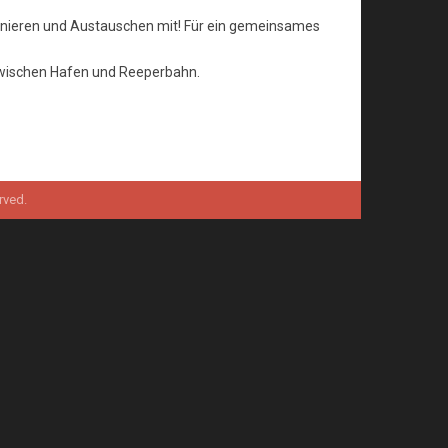
ainieren und Austauschen mit! Für ein gemeinsames
 zwischen Hafen und Reeperbahn.
rved.